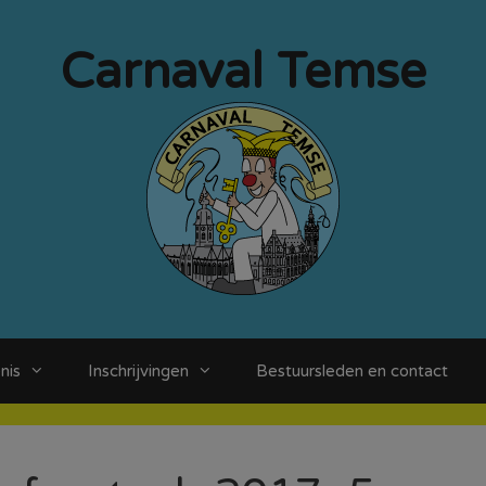
Carnaval Temse
nis
Inschrijvingen
Bestuursleden en contact