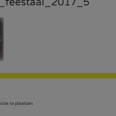
l_feestaal_2017_5
tie te plaatsen.