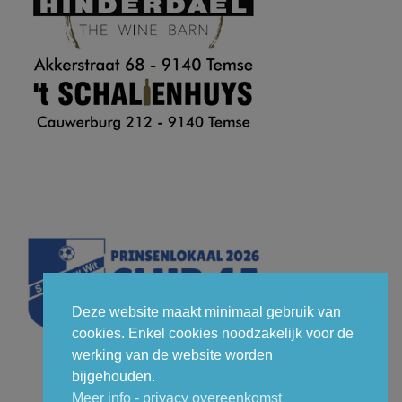
Deze website maakt minimaal gebruik van
cookies. Enkel cookies noodzakelijk voor de
werking van de website worden
bijgehouden.
Meer info - privacy overeenkomst