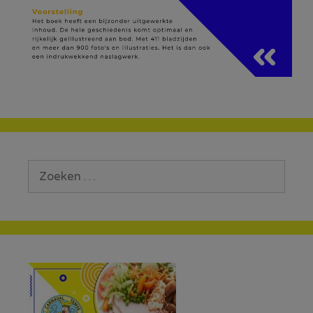
Zoek
naar: