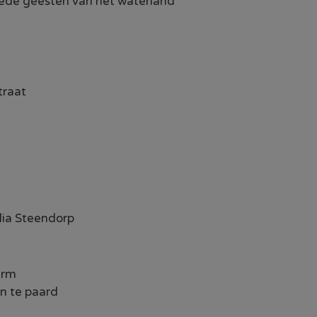
oede geesten van het waterland
traat
g
ilia Steendorp
arm
en te paard