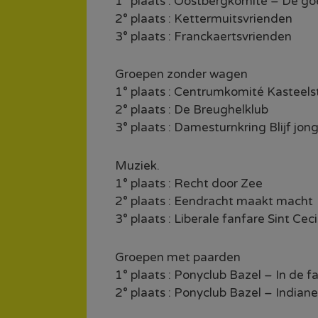
1° plaats : Oostbergkomité – De g
2° plaats : Kettermuitsvrienden
3° plaats : Franckaertsvrienden
Groepen zonder wagen
1° plaats : Centrumkomité Kasteels
2° plaats : De Breughelklub
3° plaats : Damesturnkring Blijf jon
Muziek.
1° plaats : Recht door Zee
2° plaats : Eendracht maakt macht
3° plaats : Liberale fanfare Sint Cec
Groepen met paarden
1° plaats : Ponyclub Bazel – In de f
2° plaats : Ponyclub Bazel – Indian