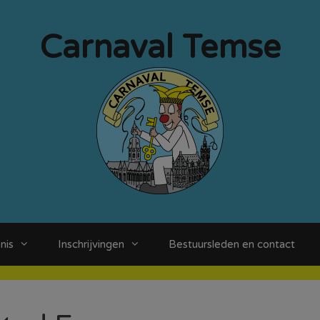
Carnaval Temse
nis
Inschrijvingen
Bestuursleden en contact