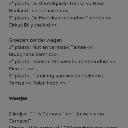
2° plaats :De sleutelgarde Temse << Reus
Roeland I en hofnarren >>
3° plaats :De Franckaertvrienden Tielrode <<
Cirkus Billy the kid >>
Groepen zonder wagen
1° plaats : Nut en vermaak Temse <<
Brueghelse kermis >>
2° plaats : Liberale Vrouwenbond Steendorp <<
Pierrots >>
3° plaats : Turnkring aan ons de toekomst
Temse << Robin hood >>
Weetjes
2 liedjes: “ ’t Is Carnaval” en “ Ja we vieren
Carnaval”