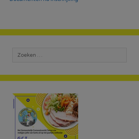
Zoek
naar: