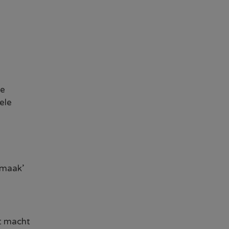
me
ele
rmaak’
kt macht