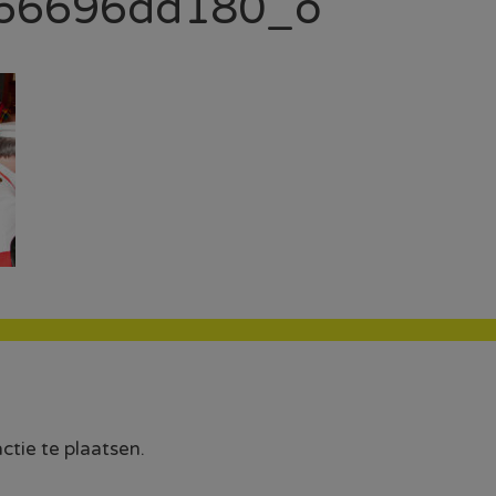
66696dd180_o
tie te plaatsen.