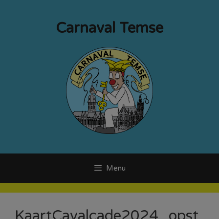
Ga
naar
Carnaval Temse
de
inhoud
Menu
KaartCavalcade2024_opst