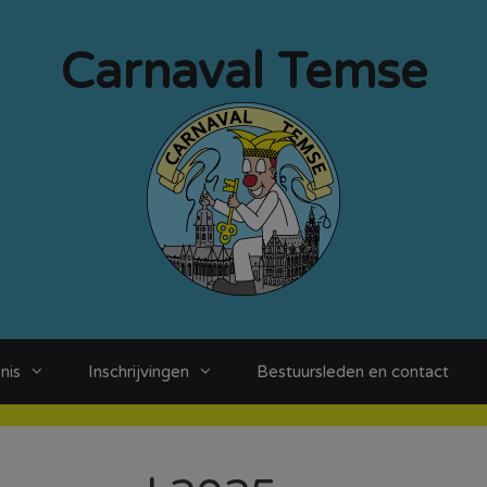
Carnaval Temse
nis
Inschrijvingen
Bestuursleden en contact